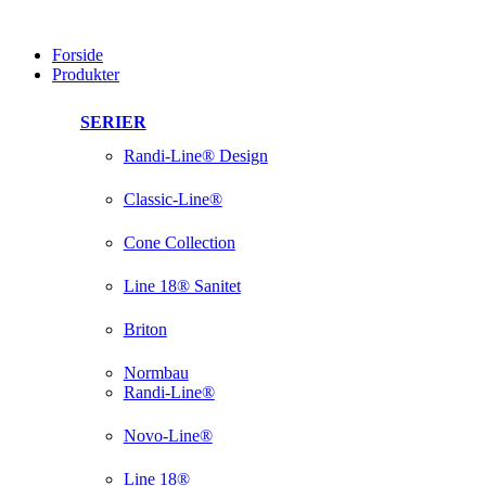
Videre
til
Forside
indhold
Produkter
SERIER
Randi-Line® Design
Classic-Line®
Cone Collection
Line 18® Sanitet
Briton
Normbau
Randi-Line®
Novo-Line®
Line 18®