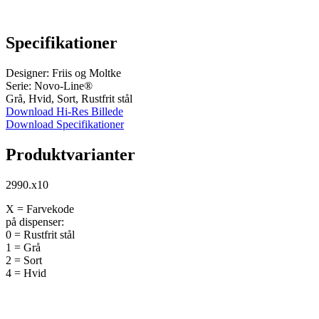
Specifikationer
Designer: Friis og Moltke
Serie: Novo-Line®
Grå, Hvid, Sort, Rustfrit stål
Download Hi-Res Billede
Download Specifikationer
Produktvarianter
2990.x10
X = Farvekode
på dispenser:
0 = Rustfrit stål
1 = Grå
2 = Sort
4 = Hvid