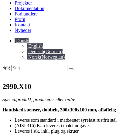
Projekter
Dokumentation
Forhandlere
Profil
Kontakt
Nyheder
Dansk
English
Deutsch
(
German
)
Norsk
(
Norwegian
)
Søg
2990.X10
Specialprodukt, produceres efter ordre
Handskedispenser, dobbelt, 300x300x100 mm, afløftelig
Leveres som standard i matbørstet syrefast rustfrit stål
(AISI 316).Kan leveres i malet udgave.
Leveres i stk. inkl. plug og skruer.