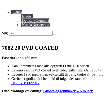
Videre
til
Dansk
indhold
English
Deutsch
(
German
)
Norsk
(
Norwegian
)
Søg
7082.20 PVD COATED
Fast dørknop ø50 mm
Kan kombineres med alle dørgreb i Line 18® serien.
Leveres i sort PVD coated overflade, rustfrit stål (AISI 304).
Leveres i stk. med 8 mm vekselstift til dørtykkelse 34-58 mm.
Grebet er godkendt i henhold til følgende standard:
DS/EN 1906:2012
Find Montagevejledning:
Guides og teknikker – Klik her