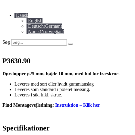
Videre
til
Dansk
indhold
English
Deutsch
(
German
)
Norsk
(
Norwegian
)
Søg
P3630.90
Dørstopper ø25 mm, højde 10 mm, med hul for træskrue.
Leveres med sort eller hvidt gummianslag
Leveres som standard i poleret messing.
Leveres i stk. inkl. skrue.
Find Montagevejledning:
Instruktion – Klik her
Specifikationer