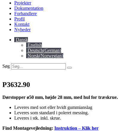
Projekter
Dokumentation
Forhandlere
Profil
Kontakt
Nyheder
Dansk
English
Deutsch
(
German
)
Norsk
(
Norwegian
)
Søg
P3632.90
Dørstopper ø50 mm, højde 28 mm, med hul for træskrue.
Leveres med sort eller hvidt gummianslag
Leveres som standard i poleret messing.
Leveres i stk. inkl. skrue.
Find Montagevejledning:
Instruktion – Klik her