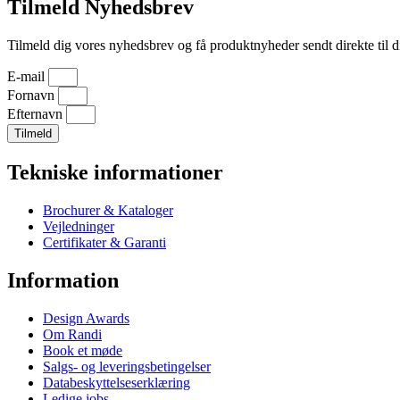
Tilmeld Nyhedsbrev
Tilmeld dig vores nyhedsbrev og få produktnyheder sendt direkte til d
E-mail
Fornavn
Efternavn
Tilmeld
Tekniske informationer
Brochurer & Kataloger
Vejledninger
Certifikater & Garanti
Information
Design Awards
Om Randi
Book et møde
Salgs- og leveringsbetingelser
Databeskyttelseserklæring
Ledige jobs