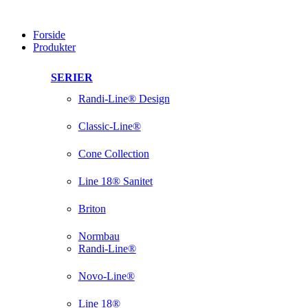
Videre
til
Forside
indhold
Produkter
SERIER
Randi-Line® Design
Classic-Line®
Cone Collection
Line 18® Sanitet
Briton
Normbau
Randi-Line®
Novo-Line®
Line 18®