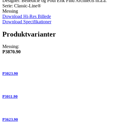
Designer: Benedicte og Poul Erik Find Architects m.a.a.
Serie: Classic-Line®
Messing
Download Hi-Res Billede
Download Specifikationer
Produktvarianter
Messing:
P3870.90
P3023.90
P3011.90
P3623.90