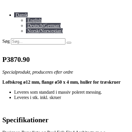
Videre
til
Dansk
indhold
English
Deutsch
(
German
)
Norsk
(
Norwegian
)
Søg
P3870.90
Specialprodukt, produceres efter ordre
Loftskrog ø12 mm, flange ø50 x 4 mm, huller for træskruer
Leveres som standard i massiv poleret messing.
Leveres i stk. inkl. skruer
Specifikationer