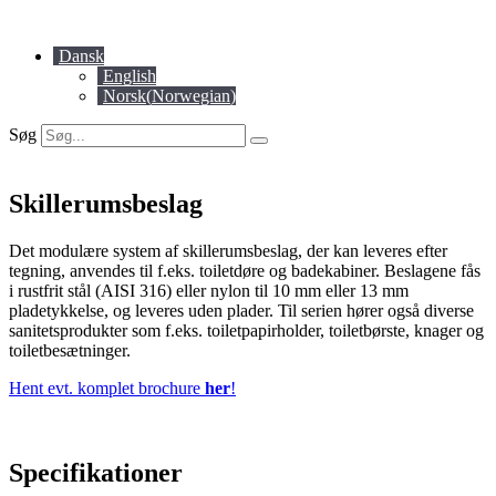
Videre
til
Dansk
indhold
English
Norsk
(
Norwegian
)
Søg
Skillerumsbeslag
Det modulære system af skillerumsbeslag, der kan leveres efter
tegning, anvendes til f.eks. toiletdøre og badekabiner. Beslagene fås
i rustfrit stål (AISI 316) eller nylon til 10 mm eller 13 mm
pladetykkelse, og leveres uden plader. Til serien hører også diverse
sanitetsprodukter som f.eks. toiletpapirholder, toiletbørste, knager og
toiletbesætninger.
Hent evt. komplet brochure
her
!
Specifikationer