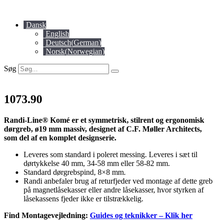
Videre
til
Dansk
indhold
English
Deutsch
(
German
)
Norsk
(
Norwegian
)
Søg
1073.90
Randi-Line® Komé er et symmetrisk, stilrent og ergonomisk
dørgreb, ø19 mm massiv, designet af C.F. Møller Architects,
som del af en komplet design­serie.
Leveres som standard i poleret messing. Leveres i sæt til
dørtykkelse 40 mm, 34-58 mm eller 58-82 mm.
Standard dørgrebspind, 8×8 mm.
Randi anbefaler brug af returfjeder ved montage af dette greb
på magnetlåsekasser eller andre låsekasser, hvor styrken af
låsekassens fjeder ikke er tilstrækkelig.
Find Montagevejledning:
Guides og teknikker – Klik her