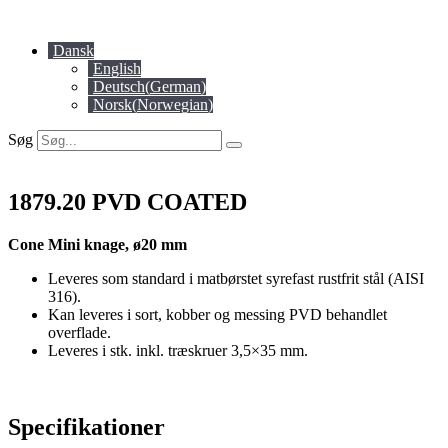
Videre
til
Dansk
indhold
English
Deutsch
(
German
)
Norsk
(
Norwegian
)
Søg
1879.20 PVD COATED
Cone Mini knage, ø20 mm
Leveres som standard i matbørstet syrefast rustfrit stål (AISI
316).
Kan leveres i sort, kobber og messing PVD behandlet
overflade.
Leveres i stk. inkl. træskruer 3,5×35 mm.
Specifikationer