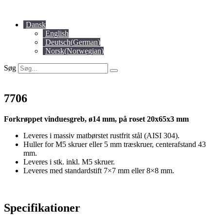
Videre
til
Dansk
indhold
English
Deutsch
(
German
)
Norsk
(
Norwegian
)
Søg
7706
Forkrøppet vinduesgreb, ø14 mm, på roset 20x65x3 mm
Leveres i massiv matbørstet rustfrit stål (AISI 304).
Huller for M5 skruer eller 5 mm træskruer, centerafstand 43
mm.
Leveres i stk. inkl. M5 skruer.
Leveres med standardstift 7×7 mm eller 8×8 mm.
Specifikationer